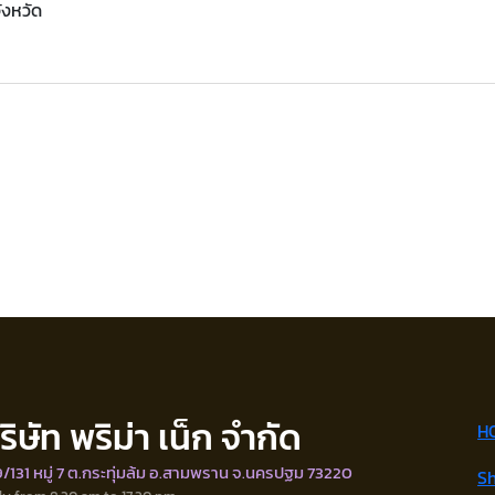
ังหวัด
ริษัท พริม่า เน็ก จำกัด
H
/131 หมู่ 7 ต.กระทุ่มล้ม อ.สามพราน จ.นครปฐม 73220
S