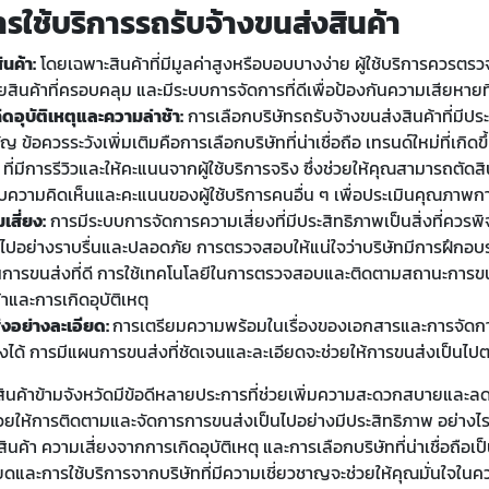
รใช้บริการรถรับจ้างขนส่งสินค้า
นค้า:
โดยเฉพาะสินค้าที่มีมูลค่าสูงหรือบอบบางง่าย ผู้ใช้บริการควรตรวจส
ยสินค้าที่ครอบคลุม และมีระบบการจัดการที่ดีเพื่อป้องกันความเสียหายท
ดอุบัติเหตุและความล่าช้า:
การเลือกบริษัทรถรับจ้างขนส่งสินค้าที่มีปร
คัญ ข้อควรระวังเพิ่มเติมคือการเลือกบริษัทที่น่าเชื่อถือ เทรนด์ใหม่ที่เกิด
มีการรีวิวและให้คะแนนจากผู้ใช้บริการจริง ซึ่งช่วยให้คุณสามารถตัดสิน
ามคิดเห็นและคะแนนของผู้ใช้บริการคนอื่น ๆ เพื่อประเมินคุณภาพการ
สี่ยง:
การมีระบบการจัดการความเสี่ยงที่มีประสิทธิภาพเป็นสิ่งที่ควรพ
็นไปอย่างราบรื่นและปลอดภัย การตรวจสอบให้แน่ใจว่าบริษัทมีการฝึกอบ
นการขนส่งที่ดี การใช้เทคโนโลยีในการตรวจสอบและติดตามสถานะการข
และการเกิดอุบัติเหตุ
งอย่างละเอียด:
การเตรียมความพร้อมในเรื่องของเอกสารและการจัดกา
ทางได้ การมีแผนการขนส่งที่ชัดเจนและละเอียดจะช่วยให้การขนส่งเป็น
สินค้าข้ามจังหวัดมีข้อดีหลายประการที่ช่วยเพิ่มความสะดวกสบายและล
ช่วยให้การติดตามและจัดการการขนส่งเป็นไปอย่างมีประสิทธิภาพ อย่าง
ค้า ความเสี่ยงจากการเกิดอุบัติเหตุ และการเลือกบริษัทที่น่าเชื่อถือเป็
ดและการใช้บริการจากบริษัทที่มีความเชี่ยวชาญจะช่วยให้คุณมั่นใจใ