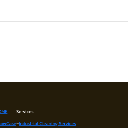
OME
Services
howCase
–
Industrial Cleaning Services