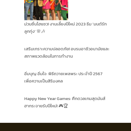
ม่วนซื่นโฮแซว! งานเลี้ยงปีใหม่ 2023 ธีม ‘มนต์รัก
ลูกทุ่ง’ 🌸🎶
เสริมเกราะความปลอดภัย! อบรมอาชีวอนามัยและ
สภาพแวดล้อมในการทำงาน
อิ่มบุญ อิ่มใจ: พิธีถวายเพลพระ ประจำปี 2567
เพื่อความเป็นสิริมงคล
Happy New Year Games: ศึกดวลเกมสุดมันส์
ฮากระจายรับปีใหม่! 🎮🏆