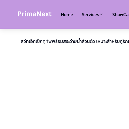
Home
Services
ShowCa
สวีทเอ็กเซ็กคูทีฟพร้อมสระว่ายน้ำส่วนตัว เหมาะสำหรับคู่ร