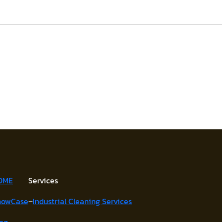
OME
Services
howCase
–
Industrial Cleaning Services
log