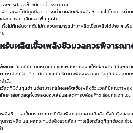
และการปล่อยก๊าซมีเทนสู่บรรยากาศ
ผักและผลไม้ที่ถูกทิ้งสามารถนำมาผลิตเชื้อเพลิงชีวมวลได้โดยการผ่า
่วยลดการเน่าเสียและเพิ่มมูลค่า
ะกิ่งไม้ที่หล่นจากต้นไม้ในสวนสามารถนำมาผลิตเชื้อเพลิงได้ง่าย ๆ เพ
งาน
ำหรับผลิตเชื้อเพลิงชีวมวลควรพิจารณา
ังงาน:
วัสดุที่มีความหนาแน่นของพลังงานสูงจะให้เชื้อเพลิงที่มีคุณ
ได้:
เลือกวัสดุที่หาได้ง่ายและมีปริมาณเพียงพอ เช่น วัสดุที่เหลือจา
ะจำวัน
วัสดุที่มีต้นทุนต่ำ แต่สามารถให้ผลผลิตเชื้อเพลิงชีวมวลที่มีคุณภาพสูง
ล้อม:
เลือกวัสดุที่ช่วยลดของเสียและลดการปล่อยก๊าซเรือนกระจก เช่
ื้อเพลิงชีวมวลเป็นกระบวนการที่ต้องพิจารณาหลายปัจจัย ทั้งในเรื่อ
นการผลิต และผลกระทบต่อสิ่งแวดล้อม การเลือกวัสดุที่ถูกต้องจะช่วย
่า