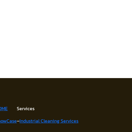
OME
Services
howCase
–
Industrial Cleaning Services