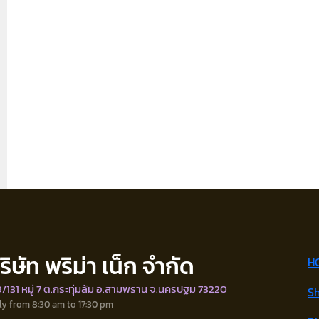
ริษัท พริม่า เน็ก จำกัด
H
/131 หมู่ 7 ต.กระทุ่มล้ม อ.สามพราน จ.นครปฐม 73220
S
ly from 8:30 am to 17:30 pm