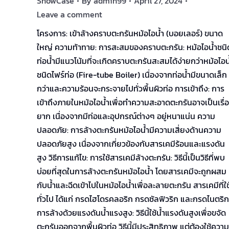
ShowCase
By
admin99
April 27, 2024
Leave a comment
โครงการ: เข้าล้างคราบตะกรันหม้อไอน้ำ (บอยเลอร์) ขนาด
ใหญ่ ความท้าทาย: การสะสมของคราบตะกรัน: หม้อไอน้ำชนิ
ท่อน้ำมีแนวโน้มที่จะเกิดคราบตะกรันสะสมได้ง่ายกว่าหม้อไอน
ชนิดไฟร์ท่อ (Fire-tube Boiler) เนื่องจากท่อน้ำมีขนาดเล็ก
กว่าและความร้อนจะกระจายไปทั่วพื้นผิวท่อ การเข้าถึง: การ
เข้าถึงภายในหม้อไอน้ำเพื่อทำความสะอาดตะกรันอาจเป็นเรื่
ยาก เนื่องจากมีท่อและอุปกรณ์ต่างๆ อยู่หนาแน่น ความ
ปลอดภัย: การล้างตะกรันหม้อไอน้ำมีความเสี่ยงด้านความ
ปลอดภัยสูง เนื่องจากเกี่ยวข้องกับสารเคมีร้อนและแรงดัน
สูง วิธีการแก้ไข: การใช้สารเคมีล้างตะกรัน: วิธีนี้เป็นวิธีที่พบ
บ่อยที่สุดในการล้างตะกรันหม้อไอน้ำ โดยสารเคมีจะถูกผสม
กับน้ำและฉีดเข้าไปในหม้อไอน้ำเพื่อละลายตะกรัน สารเคมีที่ใช
ทั่วไป ได้แก่ กรดไฮโดรคลอริก กรดซัลฟิวริก และกรดไนตริก
การล้างด้วยแรงดันน้ำแรงสูง: วิธีนี้ใช้น้ำแรงดันสูงเพื่อขจัด
ตะกรันออกจากพื้นผิวท่อ วิธีนี้มีประสิทธิภาพ แต่ต้องใช้ความ