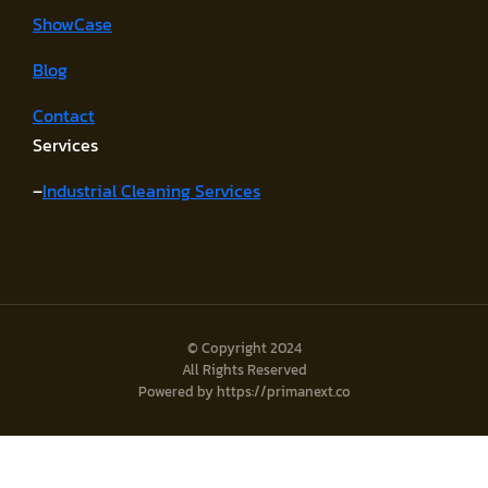
ShowCase
Blog
Contact
Services
–
Industrial Cleaning Services
© Copyright 2024
All Rights Reserved
Powered by https://primanext.co