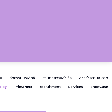
าน
วัดธรรมประสิทธิ์
สานต่อความสำเร็จ
สารทำความสะอาด
blog
PrimaNext
recruitment
Services
ShowCase