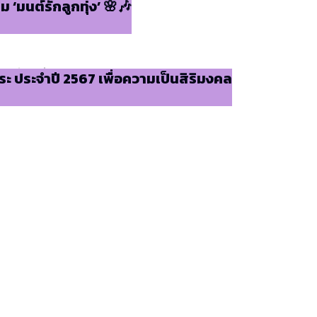
ม ‘มนต์รักลูกทุ่ง’ 🌸🎶
พระ ประจำปี 2567 เพื่อความเป็นสิริมงคล