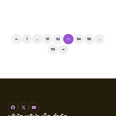
ฝึกอบรมฟอร์คลิฟท์ด้วยผู้เชี่ยวชาญ มุ่งพัฒนา
บุคลากรให้มีประสิทธิภาพ
Blog
June 7, 2024
←
1
…
51
52
53
54
55
…
70
→